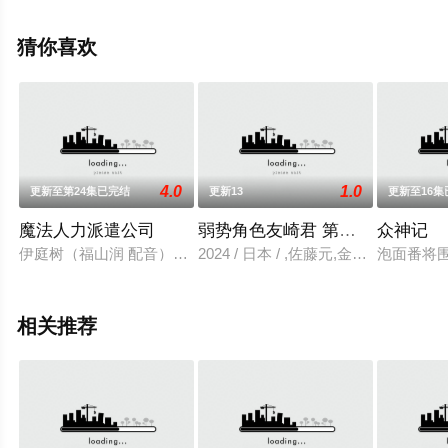
集），手机免费观看高清无删减完整版动漫全集就上星空
电影网，更多相关信息可移步至豆瓣动漫、电视猫或剧情
猜你喜欢
网等平台了解。
4.0
1.0
更新至第24集已完结
更新13
更新至16集
魔法人力派遣公司
弱势角色友崎君 第二季
众神记
伊庭树（福山润 配音）是一位平凡的少年，在一场意外中，他
2024 / 日本 / ,佐藤元,金元寿子
泡面番将围
相关推荐