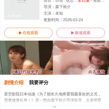
语言：
日语
状态：
全12集
- 免费在线观看
导演：
森下裕介
主演：
未知
全12集/全集
更新时间：
2026-03-24
在线观看
极速观看


剧情介绍
我要评分
星空影院日本动漫《为了能长久地疼爱我最喜欢的义兄，
我要健康长寿！》是一部由森下裕介导演执导，众多明星
演员精彩演绎的日本动漫，大结局剧情已揭晓（全12
