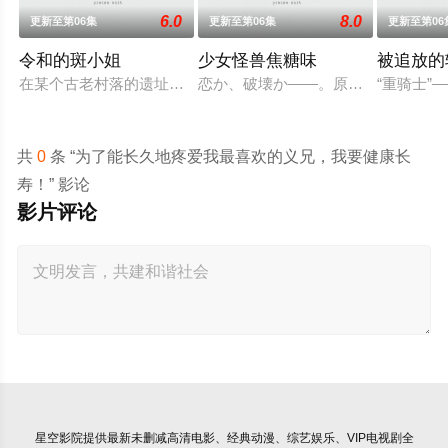
6.0
8.0
更新至第06集
更新至第06集
更新至第06
令和的斑小姐
少女怪兽焦糖味
被追放的
在某个古老村落的遗址深处，那一片禁止入内的区域里，存在着被
恋か、破壊か――。原因不明の病に
“重骑士
共
0
条 “为了能长久地疼爱我最喜欢的义兄，我要健康长
寿！” 影论
影片评论
星空影院
提供最新未删减高清电影、经典动漫、综艺娱乐、VIP电视剧全