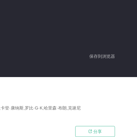
保存到浏览器
卡登·康纳斯,罗比·G·K,哈里森·布朗,克谢尼
分享
