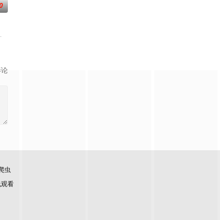
0
迫逃入丛林，加入地下
卡薇萨拉·辛普洛
影论
爬虫
线观看