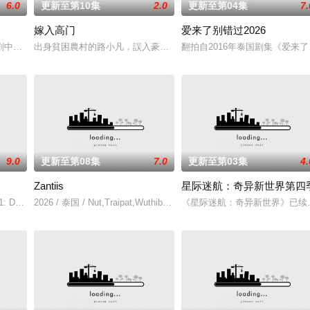
6.0
更新至第10集
2.0
更新至第04集
7.
嫁入高门
爱来了别错过2026
剧中争夺强大的蒂纳拉王朝领导权。法克法一生都在证明自己是合法继承人，但
出身貧困農村的路小凡，誤入豪門，成為京城高官家族的入贅女婿。
翻拍自2016年泰国剧集《爱来
9.0
更新至第08集
7.0
更新至第03集
4.
Zantiis
星际迷航：奇异新世界第四
多障碍等待着两人共同跨越。Runch和Neen都曾梦想她们能够携
on't Be Too Emotional อย่าขอพี่เจน
2026 / 泰国 / Nut,Traipat,Wuthibowornnant,Team,Tatchanon,Thongpa
《星际迷航：奇异新世界》已续