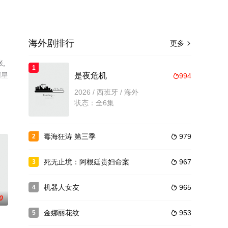
海外剧排行
更多

,
1
明星
是夜危机
994

视猫
2026 / 西班牙 / 海外
状态：全6集
毒海狂涛 第三季
979
2

死无止境：阿根廷贵妇命案
967
3

机器人女友
965
4

0
金娜丽花纹
953
5
