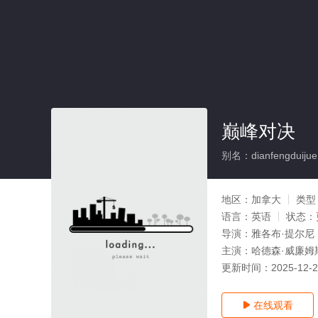
巅峰对决
别名：dianfengduijue
地区：
加拿大
类型
语言：
英语
状态：
导演：
雅各布·提尔尼
主演：
哈德森·威廉姆斯
更新时间：
2025-12-
在线观看
