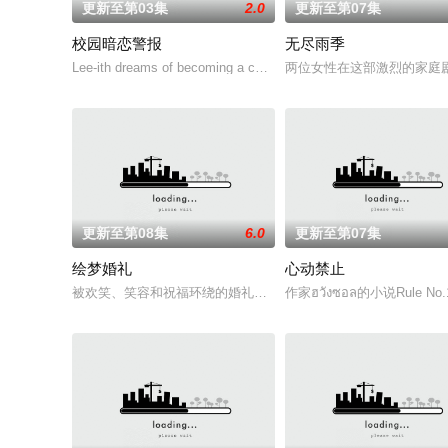
更新至第03集
2.0
更新至第07集
校园暗恋警报
无尽雨季
Lee-ith dreams of becoming a cool indie rock musician. Because
两位女性在这部激烈的家庭
更新至第08集
6.0
更新至第07集
绘梦婚礼
心动禁止
被欢笑、笑容和祝福环绕的婚礼仅仅是爱情生活的起点。未来还有许
作家ฮวังซอล的小说Rule No.1: D