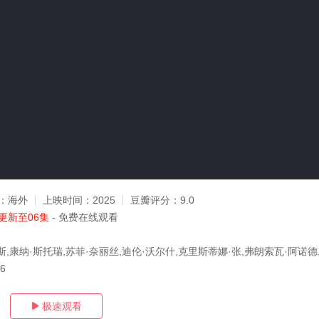
：
海外
上映时间：
2025
豆瓣评分：
9.0
更新至06集
- 免费在线观看
,康纳·斯托瑞,苏菲·奈丽丝,迪伦·沃尔什,克里斯蒂娜·张,弗朗索瓦·阿诺德,
26
极速观看
