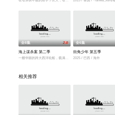
在母亲铁甲般的双手下长大，母亲控制着他们从服装到事业的一
2015 / 泰国 / ·Tanwa,Suriya
全8集
2.0
全6集
海上谋杀案 第二季
街角少年 第五季
一艘华丽的跨大西洋轮船，载满了乘客，他们从欧洲前往南美，寻
2025 / 巴西 / 海外
相关推荐