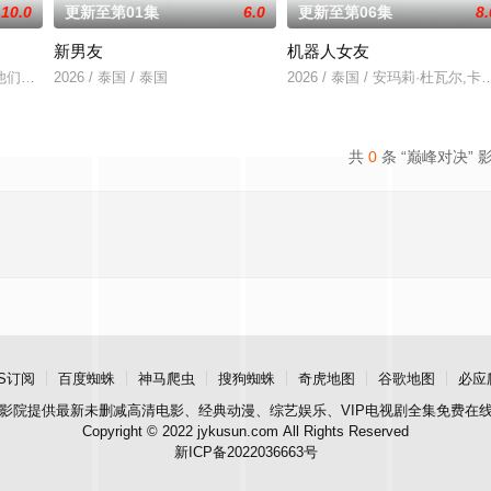
10.0
更新至第01集
6.0
更新至第06集
8.
新男友
机器人女友
，后者竟屡次击败他。一场原本只为猎杀对手的追逐，却意外演变成一段
选择了彼此。 1976年10月6日清晨，泰国爆发血腥镇压，大学生Ravin被
2026 / 泰国 / 泰国
2026 / 泰国 / 安玛莉·杜瓦尔,
共
0
条 “巅峰对决” 
S订阅
百度蜘蛛
神马爬虫
搜狗蜘蛛
奇虎地图
谷歌地图
必应
影院
提供最新未删减高清电影、经典动漫、综艺娱乐、VIP电视剧全集免费在
Copyright © 2022 jykusun.com All Rights Reserved
新ICP备2022036663号