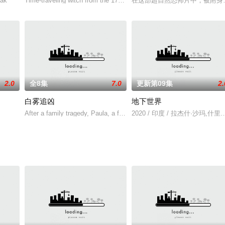
切，当他们和谁共度余生时，伊奇查亚、特维斯和阿希拉三兄弟能掌控自己的
jak
Time-traveling witch from the 17th century escapes death and f
在这部超自然恐怖片中，被附身
2.0
全8集
7.0
更新第09集
2.
白雾追凶
地下世界
求更美好的未来。其中，伊娃（伊万娜·巴克罗饰演）和卡罗琳娜（亚历杭
After a family tragedy, Paula, a forensic investigator, is wro
2020 / 印度 / 拉杰什·沙玛