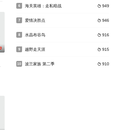
的无生命物体对犯下致命罪孽的人的生活造成了严重破坏。
海关英雄：走私暗战
949
6

爱情决胜点
946
7

水晶布谷鸟
916
8

0
越野走天涯
915
9

波兰家族 第二季
910
10

,什里达·杜比,内拉吉·卡比,杰德普.阿赫拉瓦迪,维品·沙尔马,肖斯迪卡·穆克吉,阿卡什