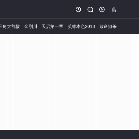




三角大营救
金刚川
天启第一章
英雄本色2018
致命狙杀