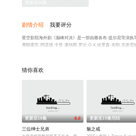
更新至06集
剧情介绍
我要评分
星空影院海外剧《巅峰对决》是一部由雅各布·提尔尼导演执导，哈
弗朗索瓦·阿诺德,卡登·康纳斯,罗比·G·K,哈里森·布朗,克谢
演员精彩演绎的加拿大电视剧，手机免费观看高清无删减完
或剧情网等平台了解。
猜你喜欢
更新至18集
6.0
更新至15集完结
三位绅士兄弟
魅之戒