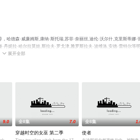
德森·威廉姆斯,康纳·斯托瑞,苏菲·奈丽丝,迪伦·沃尔什,克里斯蒂娜·张
尼娅·丹妮拉·哈尔拉莫娃,斯拉夫·罗戈津,雅罗斯拉夫·波维洛,安德·雷特尔等
展开全部
整版电视剧全集就上星空电影网，更多相关信息可移步至豆瓣电视剧、电

9.0
全8集
7.0
全8集
1.
穿越时空的女巫 第二季
使者