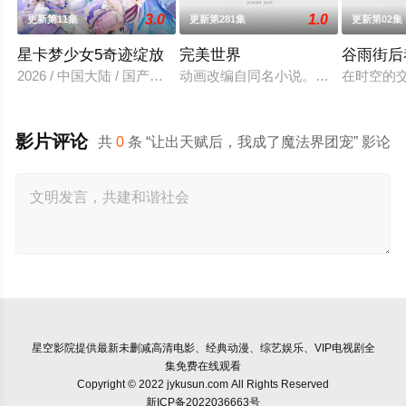
3.0
1.0
更新第11集
更新第281集
更新第02集
星卡梦少女5奇迹绽放
完美世界
谷雨街后
2026 / 中国大陆 / 国产动漫
动画改编自同名小说。他为修道而生
在时空的
影片评论
共
0
条 “让出天赋后，我成了魔法界团宠” 影论
星空影院
提供最新未删减高清电影、经典动漫、综艺娱乐、VIP电视剧全
集免费在线观看
Copyright © 2022 jykusun.com All Rights Reserved
新ICP备2022036663号