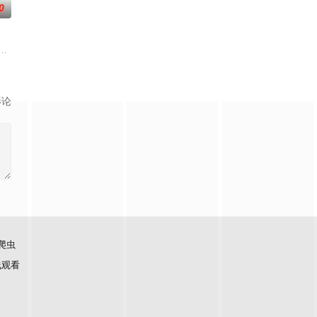
0
另一方如同让火烧得更猛
室血统。身为仆人的 Phob 爱上自己的主人，也是王子的Th
ool indie rock musician. Because
影论
爬虫
线观看