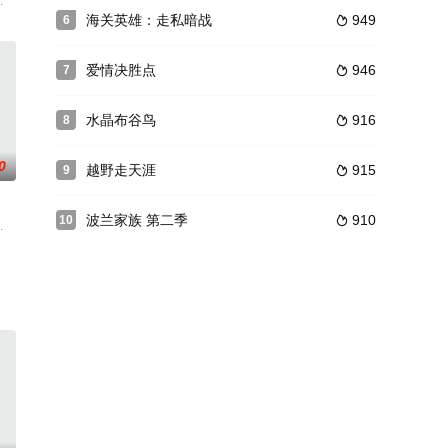
新来的女孩特里带着大胆的想法来到这里，竞争开始了。
·欧罗兹寇
海关英雄：走私暗战
949
6

爱情决胜点
946
7

水晶布谷鸟
916
8

0
越野走天涯
915
9

波兰家族 第二季
910
10

——一个将他视为灵魂伴侣，另一个视为命运。
,嘉科莫·吉安尼欧缇