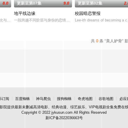
8.0
更新至第07集
9.0
更新至第02集
2.
地平线边缘
校园暗恋警报
a再次与童年时期的死敌Kaprao相逢。在两人的关系中，一方如同炽热的火焰，
一段跨越不同阶层与身份的恋情。一方唯有自己的荣誉，另一方则关乎王
Lee-ith dreams of becoming a c
共
0
条 “美人妒骨” 
S订阅
百度蜘蛛
神马爬虫
搜狗蜘蛛
奇虎地图
谷歌地图
必应
影院
提供最新未删减高清电影、经典动漫、综艺娱乐、VIP电视剧全集免费在
Copyright © 2022 jykusun.com All Rights Reserved
新ICP备2022036663号