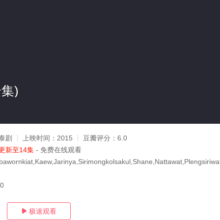
集)
泰剧
上映时间：
2015
豆瓣评分：
6.0
更新至14集
- 免费在线观看
bawornkiat,Kaew,Jarinya,Sirimongkolsakul,Shane,Nattawat,Plengsiriwa
30
极速观看
