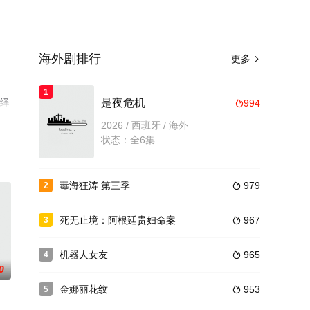
海外剧排行
更多

1
演绎
是夜危机
994

至
2026 / 西班牙 / 海外
状态：全6集
毒海狂涛 第三季
979
2

死无止境：阿根廷贵妇命案
967
3

机器人女友
965
4

0
金娜丽花纹
953
5
