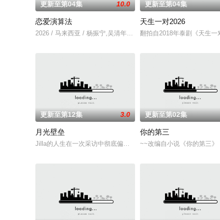
更新至第04集
10.0
更新至第04集
恋爱演算法
天生一对2026
2026 / 马来西亚 / 杨振宁,吴清年,美好,林绿,舒森
翻拍自2018年泰剧《天生一
更新至第12集
3.0
更新至第02集
月光壁垒
你的第三
Jilla的人生在一次采访中彻底偏离了轨道，她采访的对象是泰国著名房
~~改编自小说《你的第三》（ที