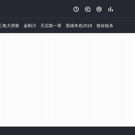




三角大营救
金刚川
天启第一章
英雄本色2018
致命狙杀