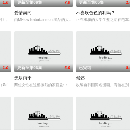
1.0
更新至第06集
7.0
更新至第05集
1.
爱情契约
不喜欢色色的我吗？
对》。
由MFlow Entertainment出品的大型剧集《KNOT The Seri
正在求职的大学生蓝之助在电车
1.0
更新至第06集
6.0
已完结
8.
无尽雨季
偿还
地产集团继承人Khae-arun。表面看来，Khae-a
่สามของเธอ）
两位女性在这部激烈的家庭剧中争夺强大的蒂纳拉王朝领导权。法克
改编自韩国同名漫画。宥翰在别