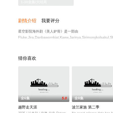
1-30全集/大结局
剧情介绍
我要评分
星空影院海外剧《美人妒骨》是一部由
Fluke,Jira,Danbawornkiat,Kaew,Jarinya,Sirimongkol
的泰国电视剧，大结局剧情已揭晓（1-30全集），手机免
豆瓣电视剧、电视猫或剧情网等平台了解。
猜你喜欢
全6集
5.0
全8集
越野走天涯
波兰家族 第二季