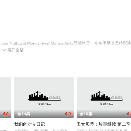
sakul,Shane,Nattawat,Plengsiriwat,Marisa,Anita导演执导，众多明星演员精彩
展开全部
费观看高清无删减完整版电视剧全集就上星空电影网，更多相关信息可移步

4.0
全14集
6.0
全10集
6.
我们的对立日记
丑女贝蒂：故事继续 第二季