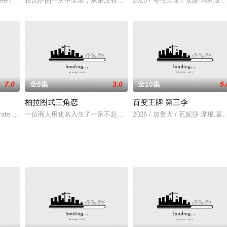
en set yet, although in a reply to
在比萨的一所中学里，从来没有人挑战过那些很酷的孩子们——直到
2025 / 哥伦比亚 / 安娜·玛利亚
7.0
全8集
3.0
全10集
5.
柏拉图式三角恋
百变王牌 第三季
ries》承诺将带来无比精彩刺激的剧情。该剧已
ate who lives by the day: he fight
一位商人用化名入住了一家不起眼的精品酒店，吸引了老板的女儿们
2026 / 加拿大 / 瓦妮莎·摩根